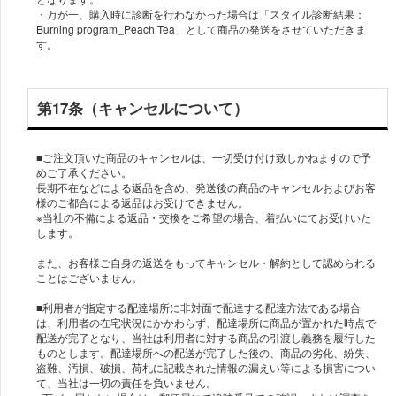
・万が一、購入時に診断を行わなかった場合は「スタイル診断結果：
Burning program_Peach Tea」として商品の発送をさせていただきま
第17条（キャンセルについて）
■ご注文頂いた商品のキャンセルは、一切受け付け致しかねますので予
めご了承ください。
長期不在などによる返品を含め、発送後の商品のキャンセルおよびお客
様のご都合による返品はお受けできません。
※当社の不備による返品・交換をご希望の場合、着払いにてお受けいた
します。
また、お客様ご自身の返送をもってキャンセル・解約として認められる
ことはございません。
■利用者が指定する配達場所に非対面で配達する配達方法である場合
は、利用者の在宅状況にかかわらず、配達場所に商品が置かれた時点で
配送が完了となり、当社は利用者に対する商品の引渡し義務を履行した
ものとします。配達場所への配送が完了した後の、商品の劣化、紛失、
盗難、汚損、破損、荷札に記載された情報の漏えい等による損害につい
て、当社は一切の責任を負いません。