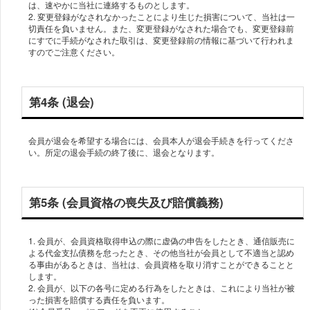
は、速やかに当社に連絡するものとします。
2. 変更登録がなされなかったことにより生じた損害について、当社は一
切責任を負いません。また、変更登録がなされた場合でも、変更登録前
にすでに手続がなされた取引は、変更登録前の情報に基づいて行われま
すのでご注意ください。
第4条 (退会)
会員が退会を希望する場合には、会員本人が退会手続きを行ってくださ
い。所定の退会手続の終了後に、退会となります。
第5条 (会員資格の喪失及び賠償義務)
1. 会員が、会員資格取得申込の際に虚偽の申告をしたとき、通信販売に
よる代金支払債務を怠ったとき、その他当社が会員として不適当と認め
る事由があるときは、当社は、会員資格を取り消すことができることと
します。
2. 会員が、以下の各号に定める行為をしたときは、これにより当社が被
った損害を賠償する責任を負います。