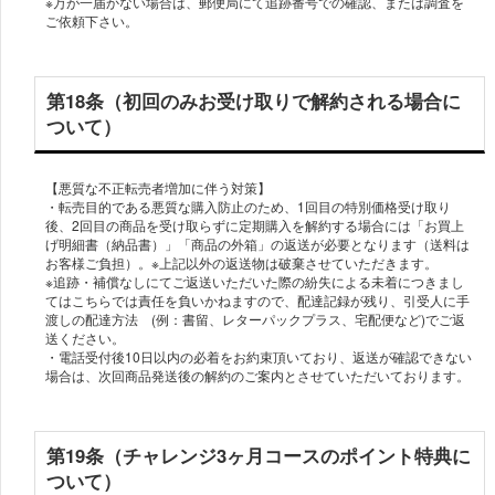
※万が一届かない場合は、郵便局にて追跡番号での確認、または調査を
第18条（初回のみお受け取りで解約される場合に
ついて）
【悪質な不正転売者増加に伴う対策】
・転売目的である悪質な購入防止のため、1回目の特別価格受け取り
後、2回目の商品を受け取らずに定期購入を解約する場合には「お買上
げ明細書（納品書）」「商品の外箱」の返送が必要となります（送料は
お客様ご負担）。※上記以外の返送物は破棄させていただきます。
※追跡・補償なしにてご返送いただいた際の紛失による未着につきまし
てはこちらでは責任を負いかねますので、配達記録が残り、引受人に手
渡しの配達方法 (例：書留、レターパックプラス、宅配便など)でご返
送ください。
・電話受付後10日以内の必着をお約束頂いており、返送が確認できない
第19条（チャレンジ3ヶ月コースのポイント特典に
ついて）