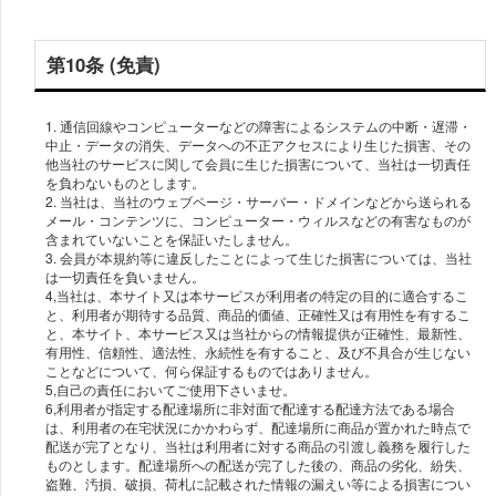
第10条 (免責)
1. 通信回線やコンピューターなどの障害によるシステムの中断・遅滞・
中止・データの消失、データへの不正アクセスにより生じた損害、その
他当社のサービスに関して会員に生じた損害について、当社は一切責任
を負わないものとします。
2. 当社は、当社のウェブページ・サーバー・ドメインなどから送られる
メール・コンテンツに、コンピューター・ウィルスなどの有害なものが
含まれていないことを保証いたしません。
3. 会員が本規約等に違反したことによって生じた損害については、当社
は一切責任を負いません。
4,当社は、本サイト又は本サービスが利用者の特定の目的に適合するこ
と、利用者が期待する品質、商品的価値、正確性又は有用性を有するこ
と、本サイト、本サービス又は当社からの情報提供が正確性、最新性、
有用性、信頼性、適法性、永続性を有すること、及び不具合が生じない
ことなどについて、何ら保証するものではありません。
5,自己の責任においてご使用下さいませ。
6,利用者が指定する配達場所に非対面で配達する配達方法である場合
は、利用者の在宅状況にかかわらず、配達場所に商品が置かれた時点で
配送が完了となり、当社は利用者に対する商品の引渡し義務を履行した
ものとします。配達場所への配送が完了した後の、商品の劣化、紛失、
盗難、汚損、破損、荷札に記載された情報の漏えい等による損害につい