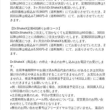
以降は90日ごとに自動的にご注文が決定いたします。定期2回目以降は1
回の配送につき、3ヶ月分のDr.ShakeXを配送いたします。
※初回価格は税込み15,960円（送料無料）にてお送りさせていただき、2
回目以降は税込み7,980円×3（送料660円） にて、お送りさせていただ
きます。
【Dr.ShakeX定期4回縛りお得コース】
毎回Dr.ShakeXをご注文して頂かなくても定期2回目は60日後に、3回目
以降は60日ごとに自動的にご注文が決定いたします。定期2回目以降は1
回の配送につき、2ヶ月分のDr.ShakeXを配送いたします。
※初回価格は税込み11,000円（送料無料）にてお送りさせていただき、2
回目以降は税込み5,500円×2（送料無料） にて、お送りさせていただき
ます。
Dr.ShakeX（商品名）の停止・休止のお申し込みはお電話でお受けしま
す。
尚、出荷準備期間中やお届け済み商品代金の未払いがあるときは次回お
届け分の停止や休止をお受けすることができませんので、 お支払をお済
ませの上、発送準備期間前（次回発送予定日より14日以上前）にご連絡
いただきますようお願いいたします。
※例：3回目以降の商品が届く場合、次回発送予定日とは、前回購入日よ
り30日後の日にちのことを指します。
※土日祝は休業のため、平日が営業日となります。
※営業時間を過ぎたメール問い合わせについては、翌営業日のお問い合
わせ分としてのお受け付けとなります。
※弊社のお問い合わせ番号はフリーダイヤルではございません。 返品の