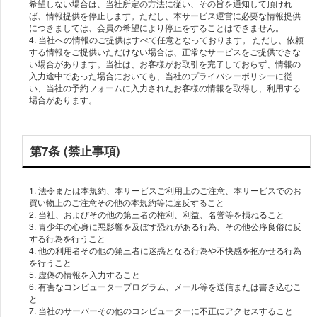
希望しない場合は、当社所定の方法に従い、その旨を通知して頂けれ
ば、情報提供を停止します。ただし、本サービス運営に必要な情報提供
につきましては、会員の希望により停止をすることはできません。
4. 当社への情報のご提供はすべて任意となっております。 ただし、依頼
する情報をご提供いただけない場合は、正常なサービスをご提供できな
い場合があります。当社は、お客様がお取引を完了しておらず、情報の
入力途中であった場合においても、当社のプライバシーポリシーに従
い、当社の予約フォームに入力されたお客様の情報を取得し、利用する
場合があります。
第7条 (禁止事項)
1. 法令または本規約、本サービスご利用上のご注意、本サービスでのお
買い物上のご注意その他の本規約等に違反すること
2. 当社、およびその他の第三者の権利、利益、名誉等を損ねること
3. 青少年の心身に悪影響を及ぼす恐れがある行為、その他公序良俗に反
する行為を行うこと
4. 他の利用者その他の第三者に迷惑となる行為や不快感を抱かせる行為
を行うこと
5. 虚偽の情報を入力すること
6. 有害なコンピュータープログラム、メール等を送信または書き込むこ
と
7. 当社のサーバーその他のコンピューターに不正にアクセスすること