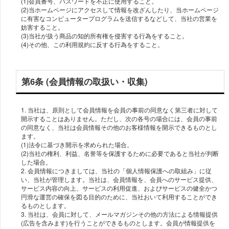
(1)会員番号、パスワードを不正に使用すること。
(2)当ホームページにアクセスして情報を改ざんしたり、当ホームページ
に有害なコンピュータープログラムを送信するなどして、当社の営業を
妨害すること。
(3)当社が扱う商品の知的所有権を侵害する行為をすること。
(4)その他、この利用規約に反する行為をすること。
第6条 (会員情報の取扱い・収集)
1. 当社は、原則として会員情報を会員の事前の同意なく第三者に対して
開示することはありません。ただし、次の各号の場合には、会員の事前
の同意なく、当社は会員情報その他のお客様情報を開示できるものとし
ます。
(1)法令に基づき開示を求められた場合。
(2)当社の権利、利益、名誉等を保護するために必要であると当社が判断
した場合。
2. 会員情報につきましては、当社の「個人情報保護への取組み」に従
い、当社が管理します。当社は、会員情報を、会員へのサービス提供、
サービス内容の向上、サービスの利用促進、およびサービスの健全かつ
円滑な運営の確保を図る目的のために、当社おいて利用することができ
るものとします。
3. 当社は、会員に対して、メールマガジンその他の方法による情報提供
(広告を含みます)を行うことができるものとします。会員が情報提供を