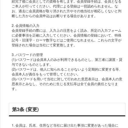
続完了後に会員としての資格を有します。会員登録手続は、会員となる
ご本人が行ってください。代理による登録は一切認められません。な
お、過去に会員資格が取り消された方やその他当社が相応しくないと判
断した方からの会員申込はお断りする場合があります。
2. 会員情報の入力
会員登録手続の際には、入力上の注意をよく読み、所定の入力フォーム
に必要事項を正確に入力してください。会員情報の登録において、特殊
記号・旧漢字・ローマ数字などはご使用になれません。これらの文字が
登録された場合は当社にて変更致します。
3. パスワードの管理
(1)パスワードは会員本人のみが利用できるものとし、第三者に譲渡・貸
与できないものとします。
(2)パスワードは、他人に知られることがないよう定期的に変更する等、
会員本人が責任をもって管理してください。
(3)パスワードを用いて当社に対して行われた意思表示は、会員本人の意
思表示とみなし、そのために生じる支払等は全て会員の責任となりま
す。
第3条 (変更)
1. 会員は、氏名、住所など当社に届け出た事項に変更があった場合に